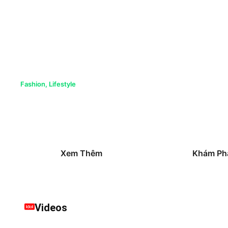
Fashion+
Fashion
,
Lifestyle
Mỗi buổi livestream sẽ được dẫn dắt bởi các idol nổi tiếng
thiệu các sản phẩm thời trang, chia sẻ cách phối đồ và 
phong cách riêng. Bạn sẽ được chiêm ngưỡng những bộ 
từ trang phục hàng ngày đến những món đồ dự tiệc sang
Xem Thêm
Khám Ph
Videos