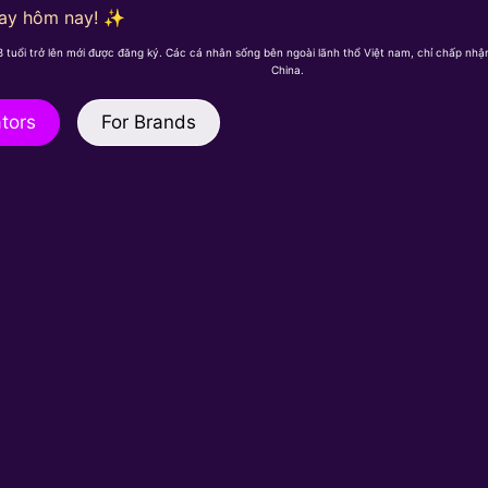
gay hôm nay! ✨
18 tuổi trở lên mới được đăng ký. Các cá nhân sống bên ngoài lãnh thổ Việt nam, chỉ chấp nh
China.
tors
For Brands