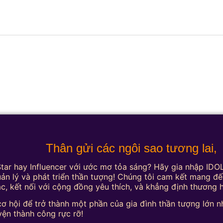
Thân gửi các ngôi sao tương lai,
 Star hay Influencer với ước mơ tỏa sáng? Hãy gia nhập ID
ản lý và phát triển thần tượng! Chúng tôi cam kết mang đế
ậc, kết nối với cộng đồng yêu thích, và khẳng định thương 
ơ hội để trở thành một phần của gia đình thần tượng lớn n
yện thành công rực rỡ!